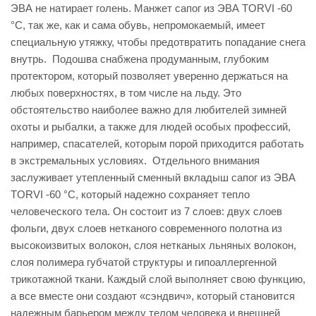
ЭВА не натирает голень. Манжет сапог из ЭВА TORVI -60
°С, так же, как и сама обувь, непромокаемый, имеет
специальную утяжку, чтобы предотвратить попадание снега
внутрь. Подошва снабжена продуманным, глубоким
протектором, который позволяет уверенно держаться на
любых поверхностях, в том числе на льду. Это
обстоятельство наиболее важно для любителей зимней
охоты и рыбалки, а также для людей особых профессий,
например, спасателей, которым порой приходится работать
в экстремальных условиях. Отдельного внимания
заслуживает утепленный сменный вкладыш сапог из ЭВА
TORVI -60 °С, который надежно сохраняет тепло
человеческого тела. Он состоит из 7 слоев: двух слоев
фольги, двух слоев нетканого современного полотна из
высокоизвитых волокон, слоя нетканых льняных волокон,
слоя полимера губчатой структуры и гипоаллергенной
трикотажной ткани. Каждый слой выполняет свою функцию,
а все вместе они создают «сэндвич», который становится
надежным барьером между телом человека и внешней