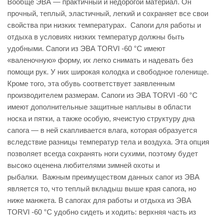
Вообще ЭВА — практичный и недорогой материал. Он
прочный, теплый, эластичный, легкий и сохраняет все свои
свойства при низких температурах. Сапоги для работы и
отдыха в условиях низких температур должны быть
удобными. Сапоги из ЭВА TORVI -60 °С имеют
«валеночную» форму, их легко снимать и надевать без
помощи рук. У них широкая колодка и свободное голенище.
Кроме того, эта обувь соответствует заявленным
производителем размерам. Сапоги из ЭВА TORVI -60 °С
имеют дополнительные защитные наплывы в области
носка и пятки, а также особую, ячеистую структуру дна
сапога — в ней скапливается влага, которая образуется
вследствие разницы температур тела и воздуха. Эта опция
позволяет всегда сохранять ноги сухими, поэтому будет
высоко оценена любителями зимней охоты и
рыбалки. Важным преимуществом данных сапог из ЭВА
является то, что теплый вкладыш выше края сапога, но
ниже манжета. В сапогах для работы и отдыха из ЭВА
TORVI -60 °С удобно сидеть и ходить: верхняя часть из