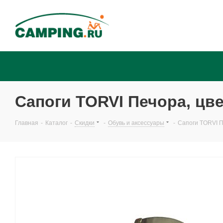
Сапоги TORVI Печора, цве
Главная
-
Каталог
-
Скидки
-
Обувь и аксессуары
-
Сапоги TORVI П