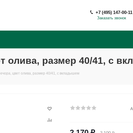
+7 (495) 147-00-11
Заказать звонок
т олива, размер 40/41, с в
ечора, цвет олива, размер 40/41, с вкладышем
А
2 170
₽
3 100
₽