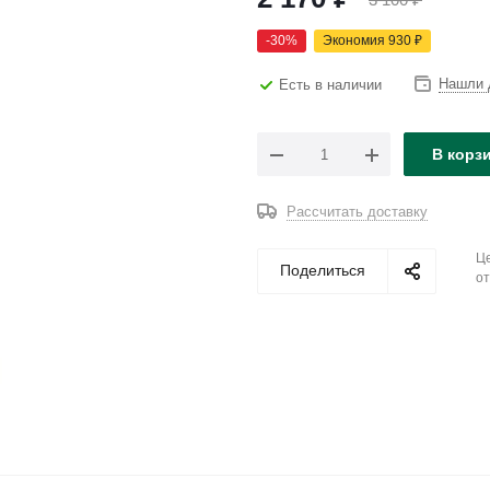
-
30
%
Экономия
930
₽
Нашли 
Есть в наличии
В корз
Рассчитать доставку
Це
Поделиться
от