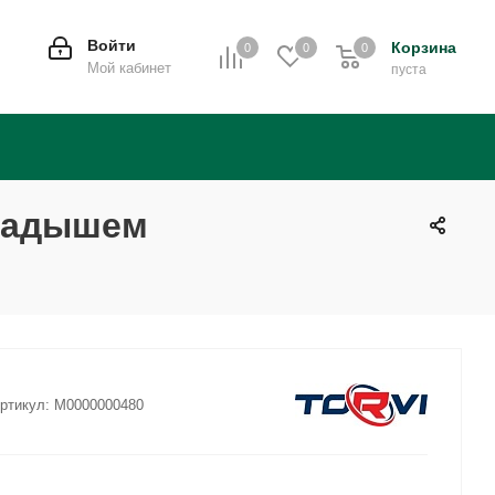
Войти
Корзина
0
0
0
0
Мой кабинет
пуста
кладышем
ртикул:
M0000000480