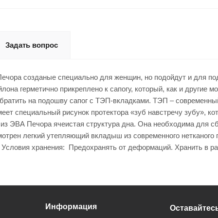
Задать вопрос
Печора созданые специально для женщин, но подойдут и для под
йлона герметично прикреплено к сапогу, который, как и другие 
братить на подошву сапог с ТЭП-вкладками. ТЭП – современны
меет специальный рисунок протектора «зуб навстречу зубу», к
г из ЭВА Печора ячеистая структура дна. Она необходима для с
мотрен легкий утепляющий вкладыш из современного нетканого
. Условия хранения: Предохранять от деформаций. Хранить в р
Информация
Оставайтесь