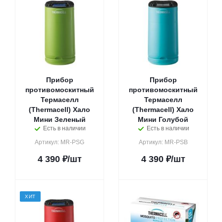
Прибор
Прибор
противомоскитный
противомоскитный
Термаселл
Термаселл
(Thermacell) Хало
(Thermacell) Хало
Мини Зеленый
Мини Голубой
Есть в наличии
Есть в наличии
Артикул: MR-PSG
Артикул: MR-PSB
4 390
₽
/шт
4 390
₽
/шт
ХИТ