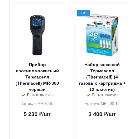
ХИТ
Прибор
Набор запасной
противомоскитный
Термаселл
Термаселл
(Thermacell) (4
(Thermacell) MR-300
газовых картриджа +
черный
12 пластин)
Есть в наличии
Есть в наличии
Артикул: MR 300L
Артикул: MR 400-12
5 230
₽
/шт
3 400
₽
/шт