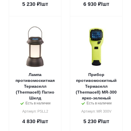
5 230
₽
/шт
6 930
₽
/шт
Лампа
Прибор
противомоскитная
противомоскитный
Термаселл
Термаселл
(Thermacell) Патио
(Thermacell) MR-300
Шилд
ярко-зеленый
Есть в наличии
Есть в наличии
Артикул: PSLL2
Артикул: MR 300V
4 830
₽
/шт
5 230
₽
/шт