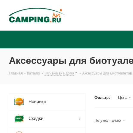
Аксессуары для биотуал
Главная
-
Каталог
-
Гигиена вне дома
-
Аксессуары для биотуалетов
Фильтр:
Цена
Новинки
Скидки
По умолчанию