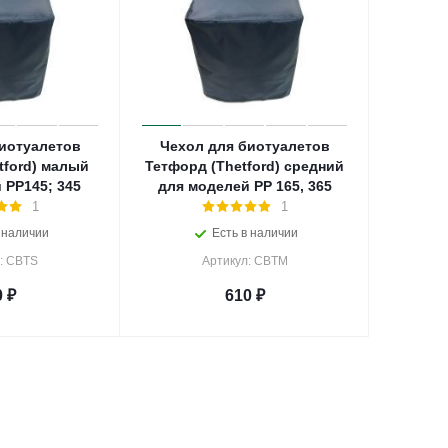
иотуалетов
Чехол для биотуалетов
tford) малый
Тетфорд (Thetford) средний
 PP145; 345
для моделей PP 165, 365
1
1
 наличии
Есть в наличии
: CBTS
Артикул: CBTM
0
₽
610
₽