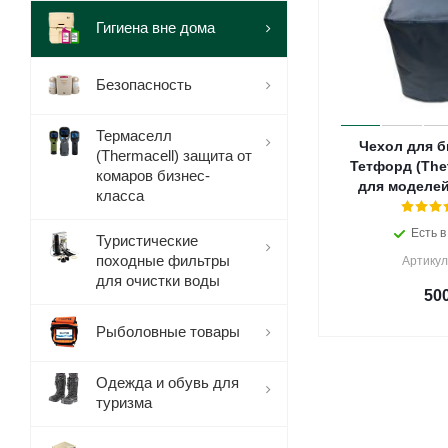
Гигиена вне дома
Безопасность
Термаселл
Чехол для б
(Thermacell) защита от
Тетфорд (The
комаров бизнес-
для моделей
класса
Есть в
Туристические
походные фильтры
Артикул
для очистки воды
50
Рыболовные товары
Одежда и обувь для
туризма