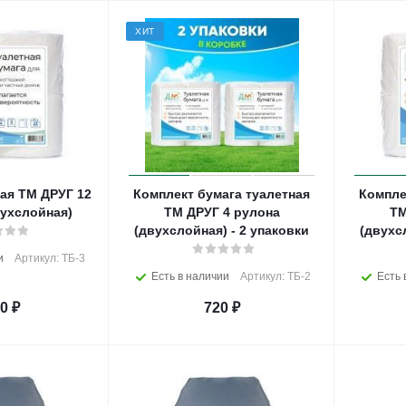
ХИТ
ая ТМ ДРУГ 12
Комплект бумага туалетная
Компле
ухслойная)
ТМ ДРУГ 4 рулона
ТМ
(двухслойная) - 2 упаковки
(двухс
и
Артикул: ТБ-3
Есть в наличии
Артикул: ТБ-2
Есть 
20
₽
720
₽