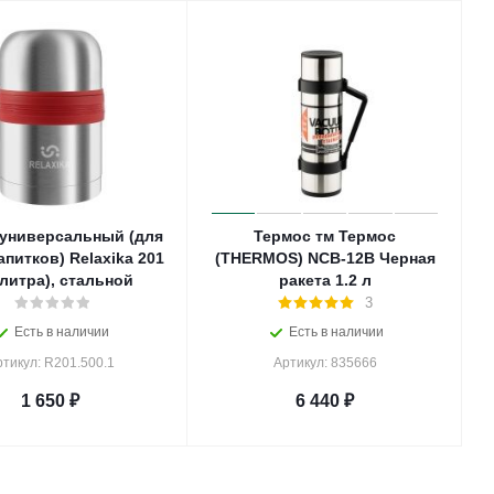
 универсальный (для
Термос тм Термос
апитков) Relaxika 201
(THERMOS) NCB-12B Черная
 литра), стальной
ракета 1.2 л
3
Есть в наличии
Есть в наличии
тикул: R201.500.1
Артикул: 835666
1 650
₽
6 440
₽