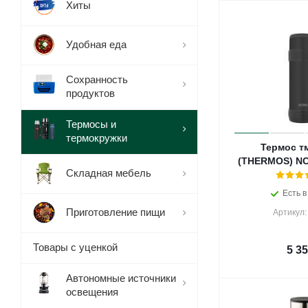
Хиты
Удобная еда
Сохранность
продуктов
Термосы и
термокружки
Термос т
(THERMOS) NC
Складная мебель
Есть в
Приготовление пищи
Артикул:
Товары с уценкой
5 3
Автономные источники
освещения