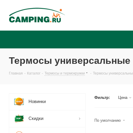
Термосы универсальные
Главная
-
Каталог
-
Термосы и термокружки
-
Термосы универсальн
Фильтр:
Цена
Новинки
Скидки
По умолчанию