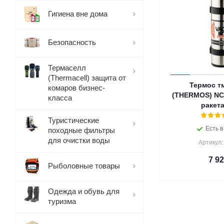
Гигиена вне дома
Безопасность
Термаселл
(Thermacell) защита от
Термос т
комаров бизнес-
(THERMOS) NC
класса
ракета
Туристические
Есть в
походные фильтры
для очистки воды
Артикул:
7 9
Рыболовные товары
Одежда и обувь для
туризма