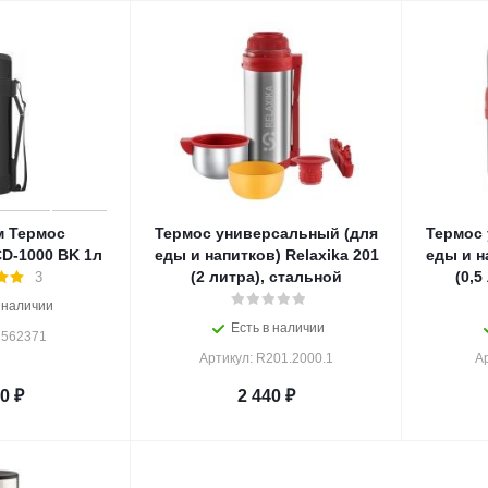
м Термос
Термос универсальный (для
Термос
D-1000 BK 1л
еды и напитков) Relaxika 201
еды и н
(2 литра), стальной
(0,5
3
 наличии
Есть в наличии
 562371
Артикул: R201.2000.1
Ар
50
₽
2 440
₽