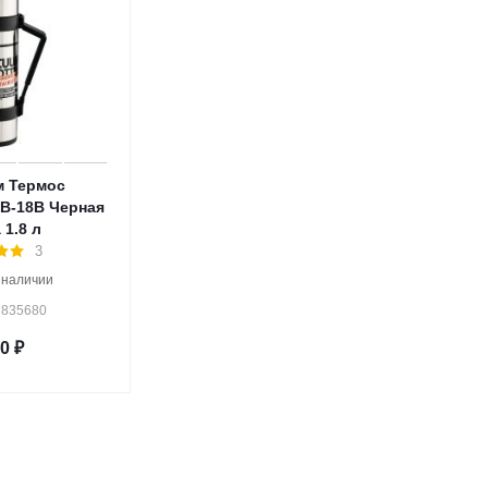
м Термос
B-18B Черная
 1.8 л
3
 наличии
 835680
20
₽