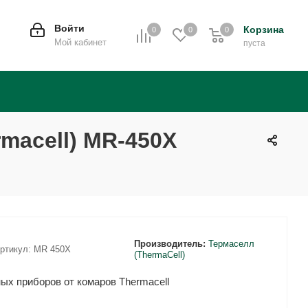
Войти
Корзина
0
0
0
0
Мой кабинет
пуста
macell) MR-450X
Производитель:
Термаселл
ртикул:
MR 450X
(ThermaCell)
ых приборов от комаров Thermacell