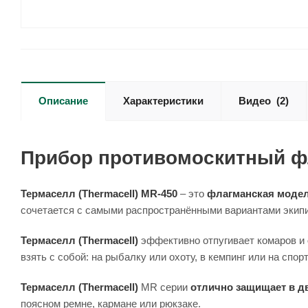
Описание
Характеристики
Видео
(2)
Прибор противомоскитный фл
Термаселл (Thermacell) MR-450
– это
флагманская моде
сочетается с самыми распространёнными вариантами экип
Термаселл (Thermacell)
эффективно отпугивает комаров и
взять с собой: на рыбалку или охоту, в кемпинг или на сп
Термаселл (Thermacell)
MR серии
отлично защищает в д
поясном ремне, кармане или рюкзаке.