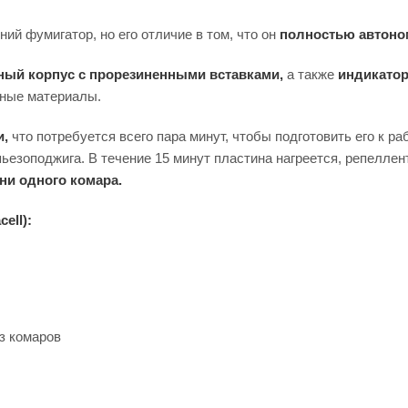
ий фумигатор, но его отличие в том, что он
полностью автоном
ный корпус с прорезиненными вставками,
а также
индикатор
дные материалы.
и,
что потребуется всего пара минут, чтобы подготовить его к ра
 пьезоподжига. В течение 15 минут пластина нагреется, репелле
 ни одного комара.
ell):
з комаров