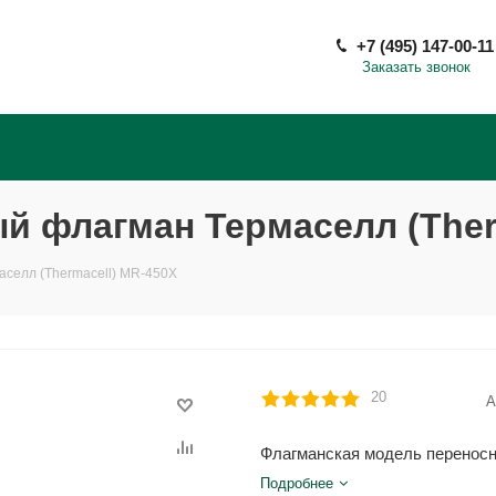
+7 (495) 147-00-11
Заказать звонок
 флагман Термаселл (Ther
селл (Thermacell) MR-450X
20
А
Флагманcкая модель переносн
Подробнее