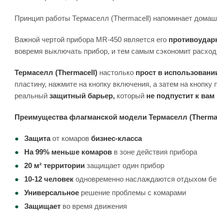
Принцип работы Термаселл (Thermacell) напоминает домашн
Важной чертой прибора MR-450 является его
противоудар
вовремя выключать прибор, и тем самым сэкономит расхо
Термаселл (Thermacell)
настолько
прост в использовани
пластину, нажмите на кнопку включения, а затем на кнопку
реальный
защитный барьер,
который
не подпустит к вам
Преимущества флагманской модели Термаселл (Thermac
Защита
от комаров
бизнес-класса
На 99% меньше комаров
в зоне действия прибора
20 м² территории
защищает один прибор
10-12 человек
одновременно наслаждаются отдыхом бе
Универсальное
решение проблемы с комарами
Защищает
во время движения