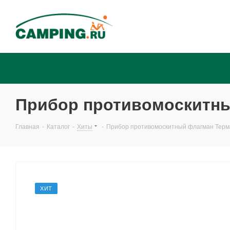
Прибор противомоскитный
Главная
-
Каталог
-
Хиты
-
Прибор противомоскитный флагман Терма
ХИТ