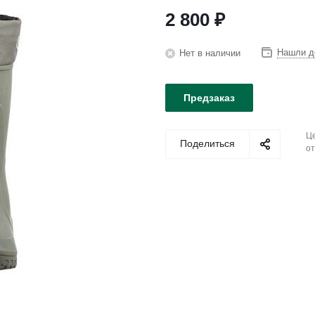
2 800
₽
Нашли д
Нет в наличии
Предзаказ
Це
Поделиться
от