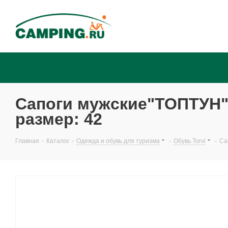
Сапоги мужские"ТОПТУН" 
размер: 42
Главная
-
Каталог
-
Одежда и обувь для туризма
-
Обувь Torvi
-
Са