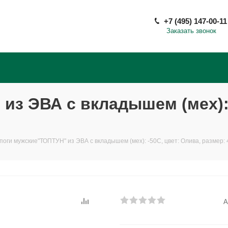
+7 (495) 147-00-11
Заказать звонок
из ЭВА с вкладышем (мех): 
поги мужские"ТОПТУН" из ЭВА с вкладышем (мех): -50С, цвет: Олива, размер: 
А