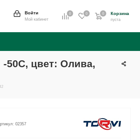
Войти
Корзина
0
0
0
0
Мой кабинет
пуста
-50С, цвет: Олива,
42
ртикул:
02357