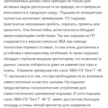
Эргономичный дизайн сапог пригоден не только для
активных видов деятельности на природе, но и прекрасно
вписывается в городскую среду. Подошва из полиуретана
полностью исключает промерзание. ПУ подошву
практически невозможно пробить, порезать, прожечь или
проколоть. Она бензостойка, антистатична и обладает
амортизирующими свойствами. Так как подошва из ПУ
соединяется с верхом сапога из ЭВА при помощи
технологии «прямого отлива», то она очень долговечна и
устойчива к многократному изгибанию. А также подошва
обладает глубоким мощным протектором, что позволяет в
данных сапогах взбираться даже на каменистые горы и
скалы. Огромное преимущество сапог ЭВА+ПУ Torvi Т -40
°C заключается в том, что при необходимости их возможно
самостоятельно оснастить шипами. На подошве
предусмотрены технологические углубления для
самостоятельного шипованния подошвы. И хотя подошва
сапог ЭВА+ПУ Torvi Т -40 °C имеет достаточно большую
площадь и очень чёткий протектор для хождения по