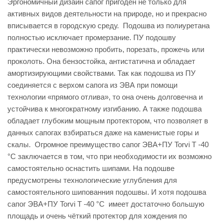
Эргономичный дизайн сапог пригоден не только для
активных видов деятельности на природе, но и прекрасно
вписывается в городскую среду. Подошва из полиуретана
полностью исключает промерзание. ПУ подошву
практически невозможно пробить, порезать, прожечь или
проколоть. Она бензостойка, антистатична и обладает
амортизирующими свойствами. Так как подошва из ПУ
соединяется с верхом сапога из ЭВА при помощи
технологии «прямого отлива», то она очень долговечна и
устойчива к многократному изгибанию. А также подошва
обладает глубоким мощным протектором, что позволяет в
данных сапогах взбираться даже на каменистые горы и
скалы. Огромное преимущество сапог ЭВА+ПУ Torvi Т -40
°C заключается в том, что при необходимости их возможно
самостоятельно оснастить шипами. На подошве
предусмотрены технологические углубления для
самостоятельного шипованния подошвы. И хотя подошва
сапог ЭВА+ПУ Torvi Т -40 °C имеет достаточно большую
площадь и очень чёткий протектор для хождения по