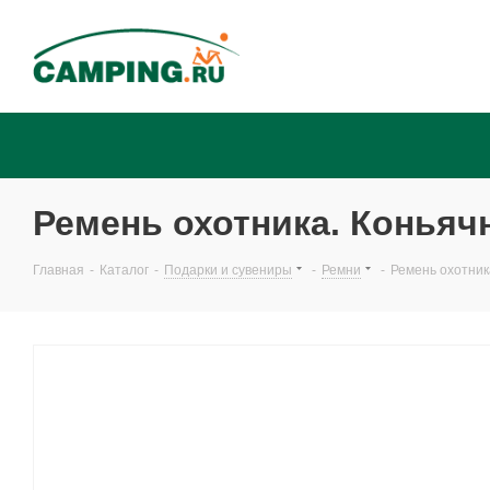
Ремень охотника. Коньячн
Главная
-
Каталог
-
Подарки и сувениры
-
Ремни
-
Ремень охотник