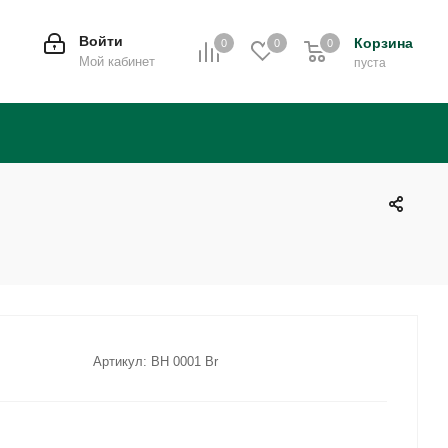
Войти
Корзина
0
0
0
0
Мой кабинет
пуста
Артикул:
BH 0001 Br