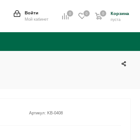
Войти
Корзина
0
0
0
0
Мой кабинет
пуста
Артикул:
KB-0408