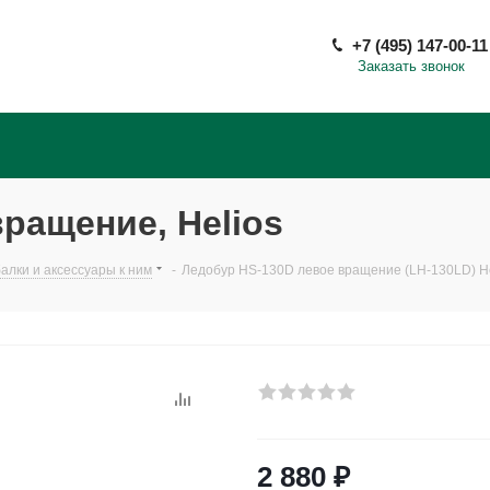
+7 (495) 147-00-11
Заказать звонок
ращение, Helios
лки и аксессуары к ним
-
Ледобур HS-130D левое вращение (LH-130LD) He
2 880
₽