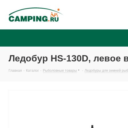
Ледобур HS-130D, левое в
Главная
-
Каталог
-
Рыболовные товары
-
Ледобуры для зимней рыба