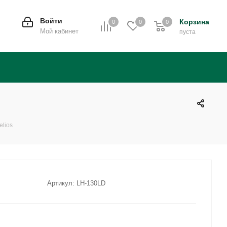
Войти
Корзина
0
0
0
0
Мой кабинет
пуста
lios
Артикул:
LH-130LD