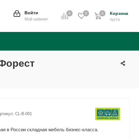
Войти
Корзина
0
0
0
0
Мой кабинет
пуста
 Форест
ртикул:
CL-B-001
ая в России складная мебель бизнес-класса.