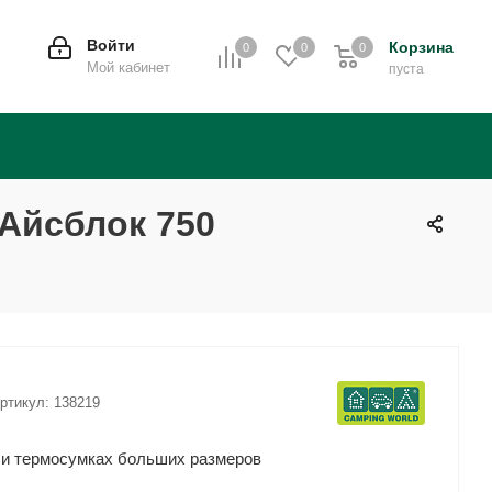
Войти
Корзина
0
0
0
0
Мой кабинет
пуста
 Айсблок 750
ртикул:
138219
 и термосумках больших размеров