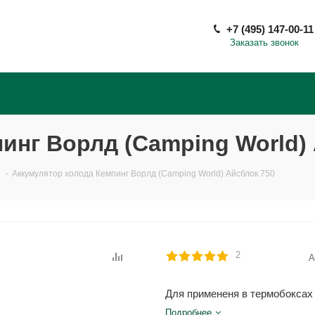
+7 (495) 147-00-11
Заказать звонок
инг Ворлд (Camping World)
-
Аккумулятор холода Кемпинг Ворлд (Camping World) Айсблок 750
2
А
Для примененя в термобоксах
Подробнее