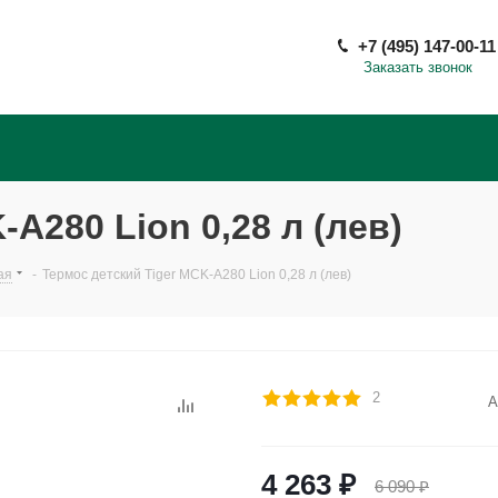
+7 (495) 147-00-11
Заказать звонок
A280 Lion 0,28 л (лев)
ая
-
Термос детский Tiger MCK-A280 Lion 0,28 л (лев)
2
А
4 263
₽
6 090
₽