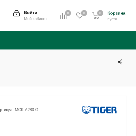
Войти
Корзина
0
0
0
0
Мой кабинет
пуста
ртикул:
MCK-A280 G