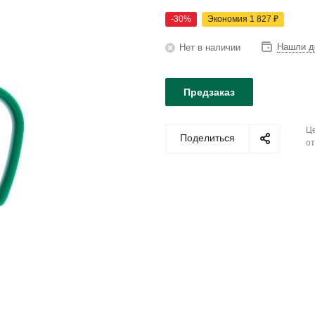
-
30
%
Экономия
1 827
₽
Нашли д
Нет в наличии
Предзаказ
Це
Поделиться
от