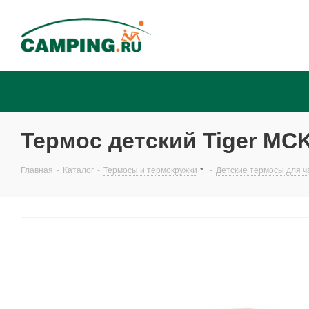
Термос детский Tiger MCK-
Главная
-
Каталог
-
Термосы и термокружки
-
Детские термосы для ч