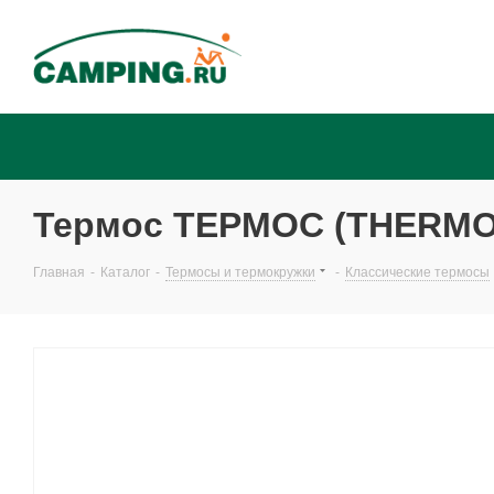
Термос ТЕРМОС (THERMOS
Главная
-
Каталог
-
Термосы и термокружки
-
Классические термосы