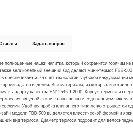
Отзывы
Задать вопрос
е полноценные чашки напитка, который сохранится горячим не 
а также великолепный внешний вид делают мини-термос FBB-500
 обеспечивается за счет технологии глубокой вакуумизации ме
производства изделия. Все материалы, из которых изготовлен 
 стандарту качества EN12546-1:2000. Корпус термоса из нержав
ермоса из пищевой стали с повышенным содержанием никеля и 
 свежими. Удобная пробка клапанного типа легко отрывается о
Дизайн модели FBB-500 выделяется классической формой и ярк
ешний вид термоса. Диаметр термоса подходит для велосипедн