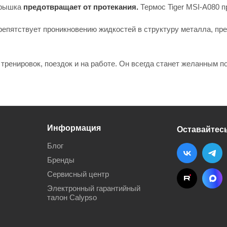
крышка
предотвращает от протекания.
Термоc Tiger MSI-A080 п
епятствует проникновению жидкостей в структуру металла, пред
тренировок, поездок и на работе. Он всегда станет желанным п
Информация
Оставайтесь
Блог
Бренды
Сервисный центр
Электронный гарантийный
талон Calypso