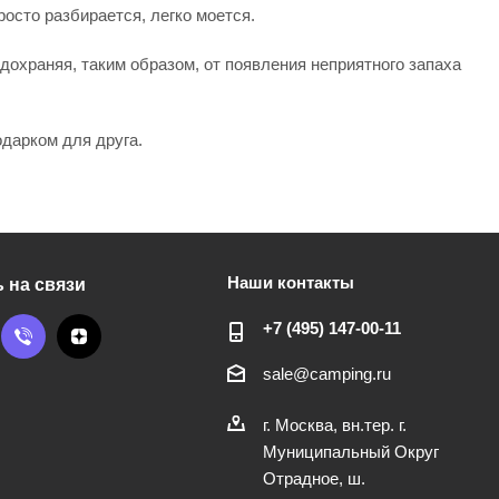
росто разбирается, легко моется.
охраняя, таким образом, от появления неприятного запаха
одарком для друга.
Наши контакты
 на связи
+7 (495) 147-00-11
sale@camping.ru
г. Москва, вн.тер. г.
Муниципальный Округ
Отрадное, ш.