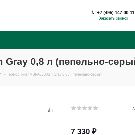
+7 (495) 147-00-11
Заказать звонок
h Gray 0,8 л (пепельно-серы
-
Термос Tiger MSI-A080 Ash Gray 0,8 л (пепельно-серый)
А
7 330
₽