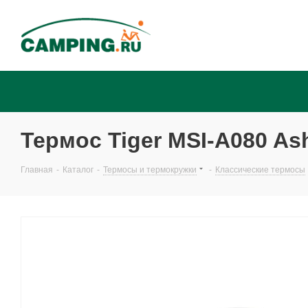
Термос Tiger MSI-A080 As
Главная
-
Каталог
-
Термосы и термокружки
-
Классические термосы