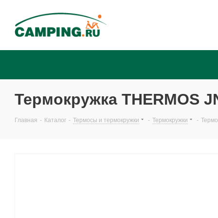
Термокружка THERMOS JN
Главная
-
Каталог
-
Термосы и термокружки
-
Термокружки
-
Термо