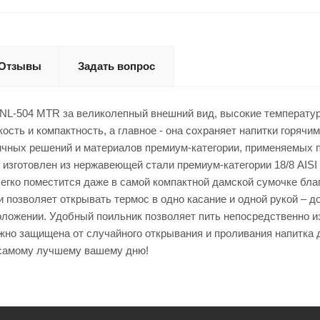
Отзывы
Задать вопрос
NL-504 MTR за великолепный внешний вид, высокие температурн
кость и компактность, а главное - она сохраняет напитки горя
ичных решений и материалов премиум-категории, применяемых 
товлен из нержавеющей стали премиум-категории 18/8 AISI 304
 легко поместится даже в самой компактной дамской сумочке б
позволяет открывать термос в одно касание и одной рукой – до
оложении. Удобный поильник позволяет пить непосредственно и
ёжно защищена от случайного открывания и проливания напитк
самому лучшему вашему дню!