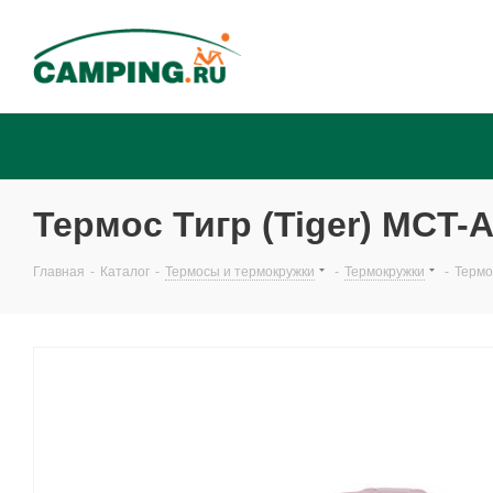
Термос Тигр (Tiger) MCT-A
Главная
-
Каталог
-
Термосы и термокружки
-
Термокружки
-
Термо