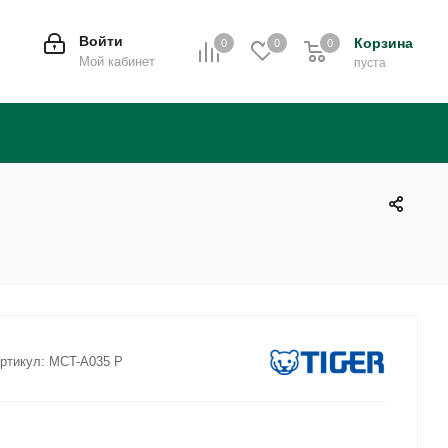
Войти
Корзина
0
0
0
0
Мой кабинет
пуста
ртикул:
MCT-A035 P