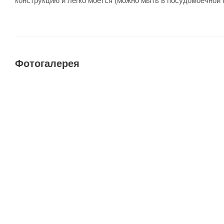
конструкцию и легко моется (можно мыть в посудомоечной 
Фотогалерея