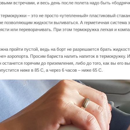
выми встречами, и весь день после полета надо быть «бодряч
термокружки – это не просто «утепленный» пластиковый стакан
не позволяющим жидкости выливаться. А герметичная система 
рясти или переворачивать. При этом термокружка легкая и компа
лжна пройти пустой, ведь на борт не разрешается брать жидкос
не» аэропорта. Просим бариста налить напиток в термокружку. И
 останется горячим до приземления, либо до того, как вы его в
устится ниже в 85 С, а через 6 часов – ниже 65 С.