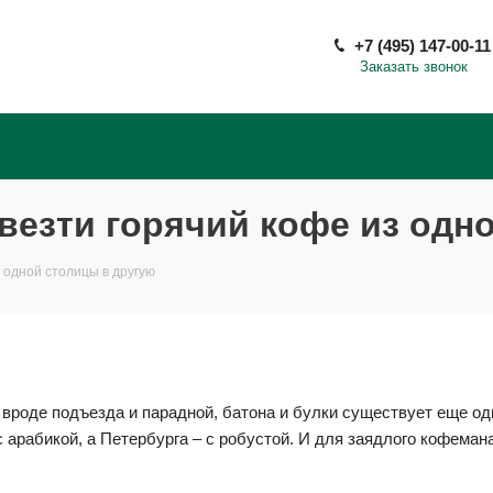
+7 (495) 147-00-11
Заказать звонок
овезти горячий кофе из одн
з одной столицы в другую
вроде подъезда и парадной, батона и булки существует еще од
арабикой, а Петербурга – с робустой. И для заядлого кофеман