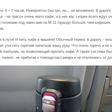
и: 6 – 7 часов. Невероятно быстро, но… не мгновенно. В дороге
а – на трассе очень мало кафе, и в них вас скорее всего ждут о
о столиками под навесами на М-11 гораздо больше, чем кафешек.
ма.
я в пути! И пить кофе в машине! Обычный термос в дорогу – ве
т угостить горячим напитком вашу руку. Что очень горячо и не 
й поильник, не позволяющий пролить кофе. А также система бы
термос, не прибегая к помощи пассажира и не отвлекаясь от до