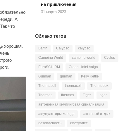
на приключения
 обязательно
31 марта 2023
череди. А
 Так что
Облако тегов
щь хорошая,
Baffin
Calypso
calypso
очень
Camping World
camping world
Cyclop
строго
роги.
EuroSCHIRM
Green Hotel Volga
Gurman
gurman
Kelly Kettle
Thermacell
thermacell
Thermobox
Thermos
thermos
Tiger
tiger
автономная кемпинговая сигнализация
аккумуляторы холода
активный отдых
безопасность
биотуалет