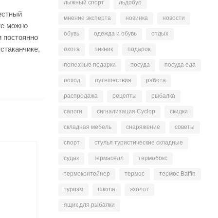
лыжный спорт
льдобур
естный
мнение эксперта
новинка
новости
же можно
обувь
одежда и обувь
отдых
и постоянно
 стаканчике,
охота
пикник
подарок
полезные подарки
посуда
посуда еда
поход
путешествия
работа
распродажа
рецепты
рыбалка
сапоги
сигнализация Cyclop
скидки
складная мебель
снаряжение
советы
спорт
стулья туристические складные
судак
Термаселл
термобокс
термоконтейнер
термос
термос Baffin
туризм
школа
эхолот
ящик для рыбалки