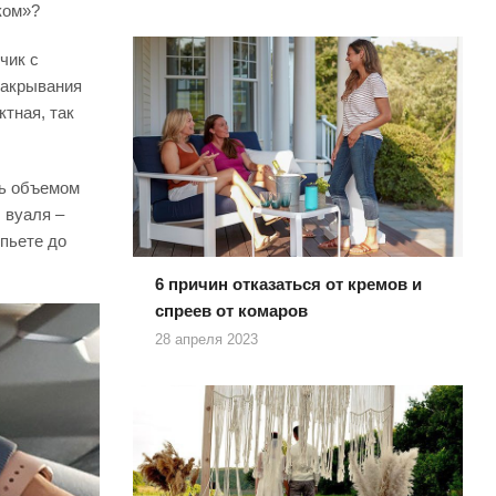
ком»?
чик с
закрывания
ктная, так
ть объемом
 вуаля –
ыпьете до
6 причин отказаться от кремов и
спреев от комаров
28 апреля 2023