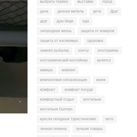
выбрать термос
выставка
город
дача
дачная мебель
дети
Друг
друг
душ-биде
еда
загородная жизнь
защита от комаров
защита от насекомых
здоровье
зимняя рыбалка
зонты
изотермика
изотермический контейнер
калипсо
камера
кемпинг
кемпинговая сигнализация
книги
комфорт
комфорт посуда
комфортный отдых
коптильни
коптильня Gurman
кресла складные туристические
лето
личная гигиена
лучшие товары