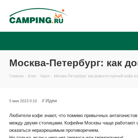
Москва-Петербург: как д
Главная
-
Блог
-
Идеи
-
Москва-Петербург: как довезти горячий кофе и
// Идеи
5 мая 2023 0:10
Любители кофе знают, что помимо привычных антагонистов 
между двумя столицами. Кофейни Москвы чаще работают с 
оказаться неразрешимым противоречием.
Но только, если у него нет термоса или термокружки!