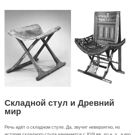
Складной стул и Древний
мир
Речь идёт о складном стуле. Да, звучит невероятно, но
история складного стула начинается с XVII вв. до н. э., а его